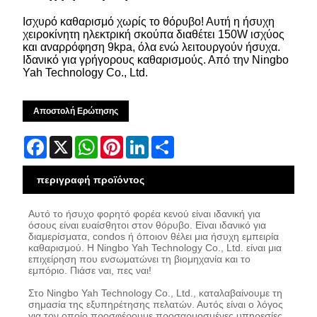
Ισχυρό καθαρισμό χωρίς το θόρυβο! Αυτή η ήσυχη
χειροκίνητη ηλεκτρική σκούπα διαθέτει 150W ισχύος
και αναρρόφηση 9kpa, όλα ενώ λειτουργούν ήσυχα.
Ιδανικό για γρήγορους καθαρισμούς. Από την Ningbo
Yah Technology Co., Ltd.
Αποστολή Ερώτησης
Facebook
X
WhatsApp
Pinterest
LinkedIn
Share
περιγραφή προϊόντος
Αυτό το ήσυχο φορητό φορέα κενού είναι ιδανική για
όσους είναι ευαίσθητοι στον θόρυβο. Είναι ιδανικό για
διαμερίσματα, condos ή όποιον θέλει μια ήσυχη εμπειρία
καθαρισμού. Η Ningbo Yah Technology Co., Ltd. είναι μια
επιχείρηση που ενσωματώνει τη βιομηχανία και το
εμπόριο. Πιάσε ναι, πες ναι!
Στο Ningbo Yah Technology Co., Ltd., καταλαβαίνουμε τη
σημασία της εξυπηρέτησης πελατών. Αυτός είναι ο λόγος
για τον οποίο προσφέρουμε προσαρμοσμένες υπηρεσίες,