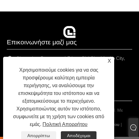
Επικοινωνήστε μαζί μας
Chongshou Βιομηχανική Ζώνη, Cixi City, Ningbo City,
X
επαρχία Zhejiang, Κίνα
Χρησιμοποιούμε cookies για να σας
+86-13157938971
προσφέρουμε καλύτερη εμπειρία
περιήγησης, να αναλύσουμε την
chriswang@yah.asia
επισκεψιμότητα του ιστότοπου και να
εξατομικεύσουμε το περιεχόμενο.
Χρησιμοποιώντας αυτόν τον ιστότοπο,
Copyright © 2025 Ningbo Yah Technology Co., Ltd. Με
συμφωνείτε με τη χρήση των cookies από
επιφύλαξη παντός δικαιώματος.
εμάς.
Πολιτική Απορρήτου
Links
|
Sitemap
|
RSS
|
XML
|
Πολιτική Απορρήτου
|
Απορρίπτω
Αποδέχομαι