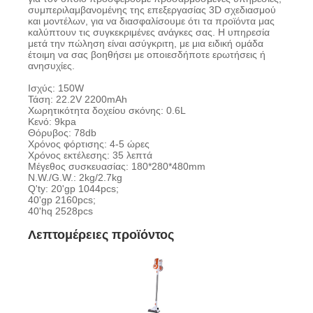
συμπεριλαμβανομένης της επεξεργασίας 3D σχεδιασμού
και μοντέλων, για να διασφαλίσουμε ότι τα προϊόντα μας
καλύπτουν τις συγκεκριμένες ανάγκες σας. Η υπηρεσία
μετά την πώληση είναι ασύγκριτη, με μια ειδική ομάδα
έτοιμη να σας βοηθήσει με οποιεσδήποτε ερωτήσεις ή
ανησυχίες.
Ισχύς: 150W
Τάση: 22.2V 2200mAh
Χωρητικότητα δοχείου σκόνης: 0.6L
Κενό: 9kpa
Θόρυβος: 78db
Χρόνος φόρτισης: 4-5 ώρες
Χρόνος εκτέλεσης: 35 λεπτά
Μέγεθος συσκευασίας: 180*280*480mm
N.W./G.W.: 2kg/2.7kg
Q'ty: 20'gp 1044pcs;
40'gp 2160pcs;
40'hq 2528pcs
Λεπτομέρειες προϊόντος