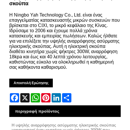
σκούπα
Η Ningbo Yah Technology Co., Ltd. είναι ένας
επαγγελματίας κατασκευαστής μικρών συσκευών που
βρίσκεται στο CIXI, το μικρό κεφάλαιο της Κίνας.
Ιδρύσαμε το 2006 και έχουμε πολλά χρόνια
κατασκευής και εμπειρίας πωλήσεων. Καλώς ήλθατε
για να επιλέξετε την υψηλής αναρρόφησης ασύρματης
ηλεκτρικής σκούπας. Αυτή η ηλεκτρική σκούπα
διαθέτει κινητήρα χωρίς ψήκτρες 300W, αναρρόφηση
18kpa και έως και 40 λεπτά χρόνου λειτουργίας,
καθιστώντας εύκολο να ολοκληρωθεί η καθημερινή
σας καθήκοντα καθαρισμού.
Αποστολή Ερώτησης
Facebook
X
WhatsApp
Pinterest
LinkedIn
Share
περιγραφή προϊόντος
Η υψηλής αναρρόφησης ασύρματης ηλεκτρικής σκούπας
χρησιμοποιεί έναν κινητήρα χωρίς ψήκτρες 300W που