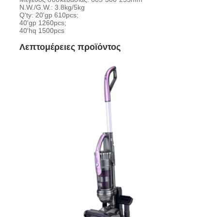
N.W./G.W.: 3.8kg/5kg
Q'ty: 20'gp 610pcs;
40'gp 1260pcs;
40'hq 1500pcs
Λεπτομέρειες προϊόντος