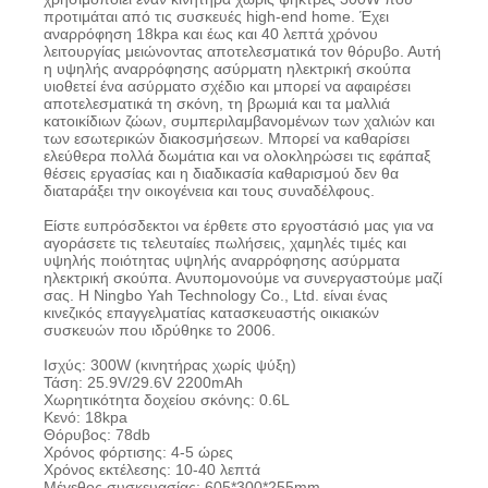
προτιμάται από τις συσκευές high-end home. Έχει
αναρρόφηση 18kpa και έως και 40 λεπτά χρόνου
λειτουργίας μειώνοντας αποτελεσματικά τον θόρυβο. Αυτή
η υψηλής αναρρόφησης ασύρματη ηλεκτρική σκούπα
υιοθετεί ένα ασύρματο σχέδιο και μπορεί να αφαιρέσει
αποτελεσματικά τη σκόνη, τη βρωμιά και τα μαλλιά
κατοικίδιων ζώων, συμπεριλαμβανομένων των χαλιών και
των εσωτερικών διακοσμήσεων. Μπορεί να καθαρίσει
ελεύθερα πολλά δωμάτια και να ολοκληρώσει τις εφάπαξ
θέσεις εργασίας και η διαδικασία καθαρισμού δεν θα
διαταράξει την οικογένεια και τους συναδέλφους.
Είστε ευπρόσδεκτοι να έρθετε στο εργοστάσιό μας για να
αγοράσετε τις τελευταίες πωλήσεις, χαμηλές τιμές και
υψηλής ποιότητας υψηλής αναρρόφησης ασύρματα
ηλεκτρική σκούπα. Ανυπομονούμε να συνεργαστούμε μαζί
σας. Η Ningbo Yah Technology Co., Ltd. είναι ένας
κινεζικός επαγγελματίας κατασκευαστής οικιακών
συσκευών που ιδρύθηκε το 2006.
Ισχύς: 300W (κινητήρας χωρίς ψύξη)
Τάση: 25.9V/29.6V 2200mAh
Χωρητικότητα δοχείου σκόνης: 0.6L
Κενό: 18kpa
Θόρυβος: 78db
Χρόνος φόρτισης: 4-5 ώρες
Χρόνος εκτέλεσης: 10-40 λεπτά
Μέγεθος συσκευασίας: 605*300*255mm