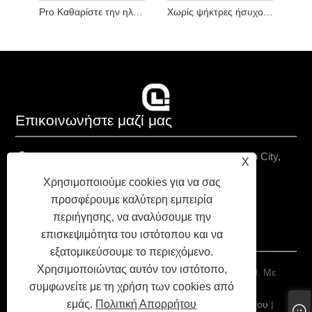
Pro Καθαρίστε την ηλεκτρική σκούπα υψηλής ισχύος
Χωρίς ψήκτρες ήσυχο ασύρματο ηλεκτρικό κενό
Επικοινωνήστε μαζί μας
Chongshou Βιομηχανική Ζώνη, Cixi City, Ningbo City,
X
επαρχία Zhejiang, Κίνα
Χρησιμοποιούμε cookies για να σας
+86-13157938971
προσφέρουμε καλύτερη εμπειρία
περιήγησης, να αναλύσουμε την
chriswang@yah.asia
επισκεψιμότητα του ιστότοπου και να
εξατομικεύσουμε το περιεχόμενο.
Χρησιμοποιώντας αυτόν τον ιστότοπο,
Copyright © 2025 Ningbo Yah Technology Co., Ltd. Με
συμφωνείτε με τη χρήση των cookies από
επιφύλαξη παντός δικαιώματος.
εμάς.
Πολιτική Απορρήτου
Links
|
Sitemap
|
RSS
|
XML
|
Πολιτική Απορρήτου
|