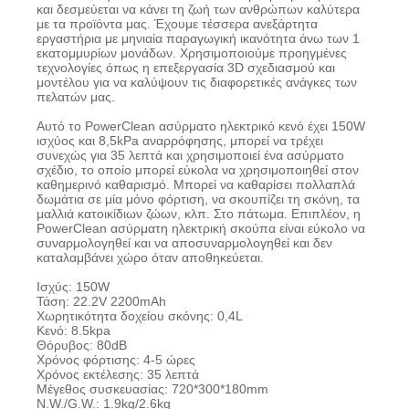
και δεσμεύεται να κάνει τη ζωή των ανθρώπων καλύτερα
με τα προϊόντα μας. Έχουμε τέσσερα ανεξάρτητα
εργαστήρια με μηνιαία παραγωγική ικανότητα άνω των 1
εκατομμυρίων μονάδων. Χρησιμοποιούμε προηγμένες
τεχνολογίες όπως η επεξεργασία 3D σχεδιασμού και
μοντέλου για να καλύψουν τις διαφορετικές ανάγκες των
πελατών μας.
Αυτό το PowerClean ασύρματο ηλεκτρικό κενό έχει 150W
ισχύος και 8,5kPa αναρρόφησης, μπορεί να τρέχει
συνεχώς για 35 λεπτά και χρησιμοποιεί ένα ασύρματο
σχέδιο, το οποίο μπορεί εύκολα να χρησιμοποιηθεί στον
καθημερινό καθαρισμό. Μπορεί να καθαρίσει πολλαπλά
δωμάτια σε μία μόνο φόρτιση, να σκουπίζει τη σκόνη, τα
μαλλιά κατοικίδιων ζώων, κλπ. Στο πάτωμα. Επιπλέον, η
PowerClean ασύρματη ηλεκτρική σκούπα είναι εύκολο να
συναρμολογηθεί και να αποσυναρμολογηθεί και δεν
καταλαμβάνει χώρο όταν αποθηκεύεται.
Ισχύς: 150W
Τάση: 22.2V 2200mAh
Χωρητικότητα δοχείου σκόνης: 0,4L
Κενό: 8.5kpa
Θόρυβος: 80dB
Χρόνος φόρτισης: 4-5 ώρες
Χρόνος εκτέλεσης: 35 λεπτά
Μέγεθος συσκευασίας: 720*300*180mm
N.W./G.W.: 1.9kg/2.6kg