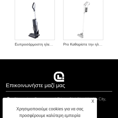
Ευπροσάρμοστη ηλεκτρική σκούπα
Pro Καθαρίστε την ηλεκτρική σκούπα υψηλής ισχύος
Επικοινωνήστε μαζί μας
Chongshou Βιομηχανική Ζώνη, Cixi City, Ningbo City,
X
επαρχία Zhejiang, Κίνα
Χρησιμοποιούμε cookies για να σας
+86-13157938971
προσφέρουμε καλύτερη εμπειρία