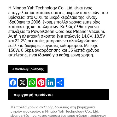
Η Ningbo Yah Technology Co., Ltd. είναι ένας
επαγγελματίας κατασκευαστής μικρών συσκευών που
βρίσκεται στο CIXI, το μικρό κεφάλαιο της Κίνας.
Ιδρύθηκε το 2006, έχουμε πολλά χρόνια εμπειρίας
κατασκευής και πωλήσεων. Καλώς ήλθατε για να
επιλέξετε το PowerClean Cordless Pleaner Vacuum.
Αυτή η ηλεκτρική σκούπα έχει επιλογές 14,8V, 18,5V
και 22,2V, οι οποίες μπορούν να ολοκληρώσουν
ευέλικτα διάφορες εργασίες καθαρισμού. Με ισχύ
150W, 8,5kpa αναρρόφησης και 35 λεπτά χρόνου
εκτέλεσης, είναι ιδανικό για καθημερινή χρήση.
Αποστολή Ερώτησης
Facebook
X
WhatsApp
Pinterest
LinkedIn
Share
περιγραφή προϊόντος
Με πολλά χρόνια σκληρής δουλειάς στη βιομηχανία
μικρών συσκευών, η Ningbo Yah Technology Co., Ltd.
είναι σε θέση να κατασκευάσει ένα ευρύ φάσμα προϊόντων