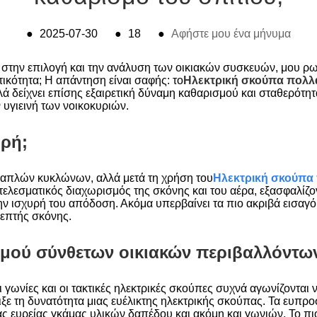
●
2025-07-30
●
18
●
Αφήστε μου ένα μήνυμα
ό στην επιλογή και την ανάλυση των οικιακών συσκευών, μου ρ
ικότητα; Η απάντηση είναι σαφής: το
Ηλεκτρική σκούπα πολ
λά δείχνει επίσης εξαιρετική δύναμη καθαρισμού και σταθερότητ
 υγιεινή των νοικοκυριών.
υρή;
λαπλών κυκλώνων, αλλά μετά τη χρήση του
Ηλεκτρική σκούπ
οτελεσματικός διαχωρισμός της σκόνης και του αέρα, εξασφαλίζ
 την ισχυρή του απόδοση. Ακόμα υπερβαίνει τα πιο ακριβά εισαγ
λεπτής σκόνης.
σμού σύνθετων οικιακών περιβαλλόντω
αι γωνίες και οι τακτικές ηλεκτρικές σκούπες συχνά αγωνίζονται
ιξε τη δυνατότητα μιας ευέλικτης ηλεκτρικής σκούπας. Τα ευπρο
ς ευρείας γκάμας υλικών δαπέδου και ακόμη και γωνιών. Το πι