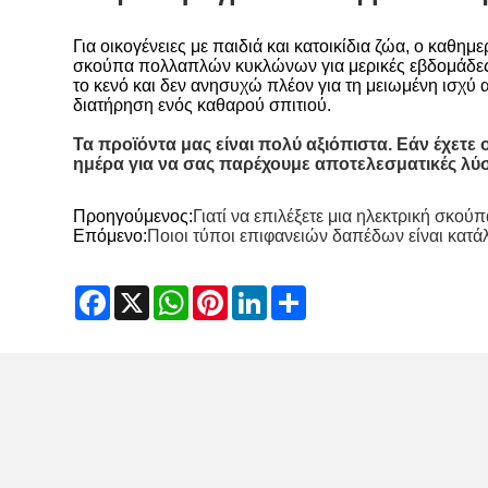
Για οικογένειες με παιδιά και κατοικίδια ζώα, ο καθη
σκούπα πολλαπλών κυκλώνων για μερικές εβδομάδες, 
το κενό και δεν ανησυχώ πλέον για τη μειωμένη ισχ
διατήρηση ενός καθαρού σπιτιού.
Τα προϊόντα μας είναι πολύ αξιόπιστα. Εάν έχετε
ημέρα για να σας παρέχουμε αποτελεσματικές λύσ
Προηγούμενος:
Γιατί να επιλέξετε μια ηλεκτρική σκού
Επόμενο:
Ποιοι τύποι επιφανειών δαπέδων είναι κατ
Facebook
X
WhatsApp
Pinterest
LinkedIn
Share