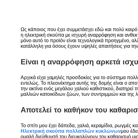
Ως κάποιος που έχει συμμετάσχει εδώ και πολύ καιρ
η ηλεκτρική σκούπα με ισχυρή αναρρόφηση και ανθεκτ
μόνο αυτό το προϊόν είναι τεχνολογικά προηγμένο, αλ
κατάλληλη για όσους έχουν υψηλές απαιτήσεις για την
Είναι η αναρρόφηση αρκετά ισχ
Αρχικά είχα χαμηλές προσδοκίες για το σύστημα πολ
εντελώς. Το πλεονέκτημα αυτής της δομής είναι ο απ
την ακτίνα ενός μεγάλου χαλιού καθιστικού, διατηρεί
μαλλιών κατοικίδιων ζώων, των συντριμμιών και της 
Αποτελεί το καθήκον του καθαρι
Το σπίτι μου έχει δάπεδα, χαλιά, κεραμίδια, ρωγμές κ
Ηλεκτρική σκούπα πολλαπλών κυκλώνων
μου έδε
ομαλή διεύθυνσή του διευκολύνουν τον καθαρισμό μια