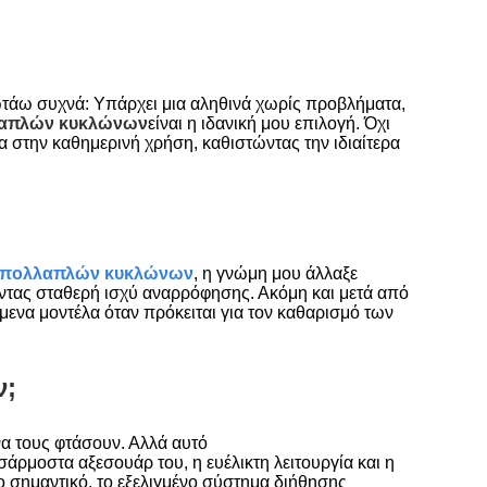
ωτάω συχνά: Υπάρχει μια αληθινά χωρίς προβλήματα,
λαπλών κυκλώνων
είναι η ιδανική μου επιλογή. Όχι
α στην καθημερινή χρήση, καθιστώντας την ιδιαίτερα
α πολλαπλών κυκλώνων
, η γνώμη μου άλλαξε
οντας σταθερή ισχύ αναρρόφησης. Ακόμη και μετά από
όμενα μοντέλα όταν πρόκειται για τον καθαρισμό των
ν;
 να τους φτάσουν. Αλλά αυτό
σάρμοστα αξεσουάρ του, η ευέλικτη λειτουργία και η
ο σημαντικό, το εξελιγμένο σύστημα διήθησης