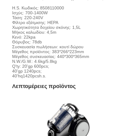
H.S. Κωδικός: 8508110000
Ισχύς: 700-1400W
Τάση: 220-240V
Φίλτρο εξάτμισης: HEPA
Χωρητικότητα δοχείου σκόνης: 1,5L
Μήκος καλωδίου: 4,5m
Κενό: 22kpa
Θόρυβος: 78db
Συσκευασία πωλήσεων: κουτί δώρου
Μέγεθος προϊόντος: 383*266*223mm
Μέγεθος συσκευασίας: 440*300*365mm
N.W./G.W.: 4.6kg/5.8kg
Q'ty: 20'gp 600pcs;
40'gp 1240pcs;
40'hq1420pcsh.s.
Λεπτομέρειες προϊόντος