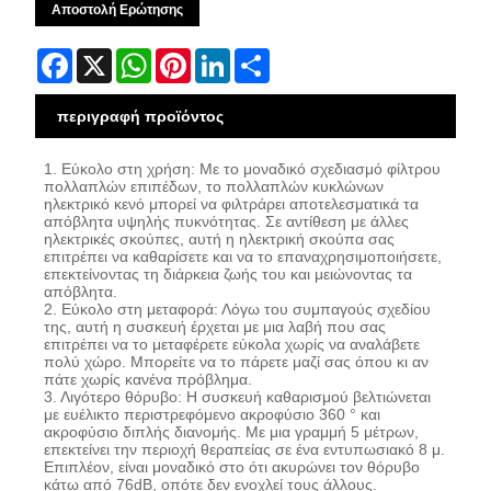
Αποστολή Ερώτησης
Facebook
X
WhatsApp
Pinterest
LinkedIn
Share
περιγραφή προϊόντος
1. Εύκολο στη χρήση: Με το μοναδικό σχεδιασμό φίλτρου
πολλαπλών επιπέδων, το πολλαπλών κυκλώνων
ηλεκτρικό κενό μπορεί να φιλτράρει αποτελεσματικά τα
απόβλητα υψηλής πυκνότητας. Σε αντίθεση με άλλες
ηλεκτρικές σκούπες, αυτή η ηλεκτρική σκούπα σας
επιτρέπει να καθαρίσετε και να το επαναχρησιμοποιήσετε,
επεκτείνοντας τη διάρκεια ζωής του και μειώνοντας τα
απόβλητα.
2. Εύκολο στη μεταφορά: Λόγω του συμπαγούς σχεδίου
της, αυτή η συσκευή έρχεται με μια λαβή που σας
επιτρέπει να το μεταφέρετε εύκολα χωρίς να αναλάβετε
πολύ χώρο. Μπορείτε να το πάρετε μαζί σας όπου κι αν
πάτε χωρίς κανένα πρόβλημα.
3. Λιγότερο θόρυβο: Η συσκευή καθαρισμού βελτιώνεται
με ευέλικτο περιστρεφόμενο ακροφύσιο 360 ° και
ακροφύσιο διπλής διανομής. Με μια γραμμή 5 μέτρων,
επεκτείνει την περιοχή θεραπείας σε ένα εντυπωσιακό 8 μ.
Επιπλέον, είναι μοναδικό στο ότι ακυρώνει τον θόρυβο
κάτω από 76dB, οπότε δεν ενοχλεί τους άλλους.