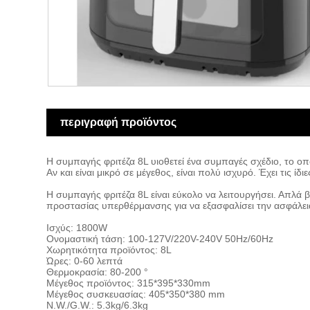
περιγραφή προϊόντος
Η συμπαγής φριτέζα 8L υιοθετεί ένα συμπαγές σχέδιο, το οπο
Αν και είναι μικρό σε μέγεθος, είναι πολύ ισχυρό. Έχει τις ί
Η συμπαγής φριτέζα 8L είναι εύκολο να λειτουργήσει. Απλά βά
προστασίας υπερθέρμανσης για να εξασφαλίσει την ασφάλει
Ισχύς: 1800W
Ονομαστική τάση: 100-127V/220V-240V 50Hz/60Hz
Χωρητικότητα προϊόντος: 8L
Ώρες: 0-60 λεπτά
Θερμοκρασία: 80-200 °
Μέγεθος προϊόντος: 315*395*330mm
Μέγεθος συσκευασίας: 405*350*380 mm
N.W./G.W.: 5.3kg/6.3kg