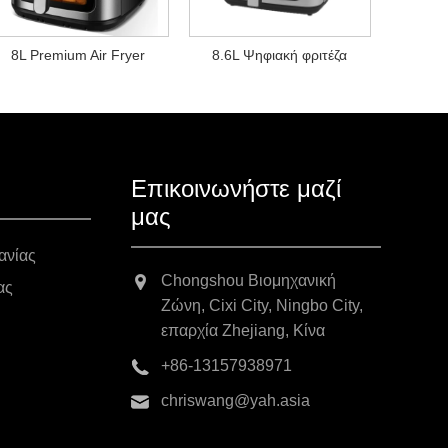
8L Premium Air Fryer
8.6L Ψηφιακή φριτέζα
Επικοινωνήστε μαζί
μας
ανίας
Chongshou Βιομηχανική
ας
Ζώνη, Cixi City, Ningbo City,
επαρχία Zhejiang, Κίνα
+86-13157938971
chriswang@yah.asia