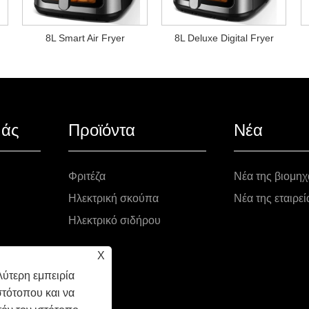
8L Smart Air Fryer
8L Deluxe Digital Fryer
μάς
Προϊόντα
Νέα
Φριτέζα
Νέα της βιομηχ
Ηλεκτρική σκούπα
Νέα της εταιρεί
Ηλεκτρικό σιδήρου
X
ύτερη εμπειρία
στότοπου και να