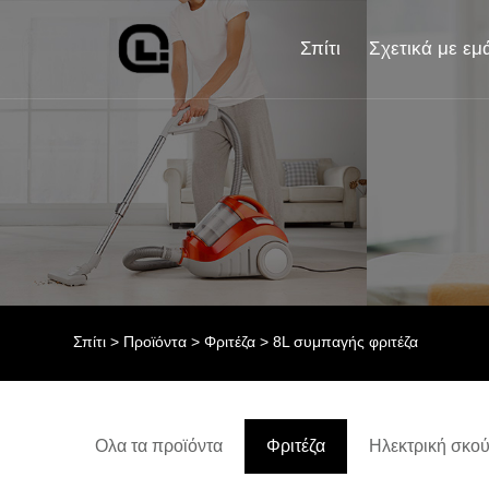
Σπίτι
Σχετικά με εμ
Σπίτι
>
Προϊόντα
>
Φριτέζα
> 8L συμπαγής φριτέζα
Ολα τα προϊόντα
Φριτέζα
Ηλεκτρική σκο