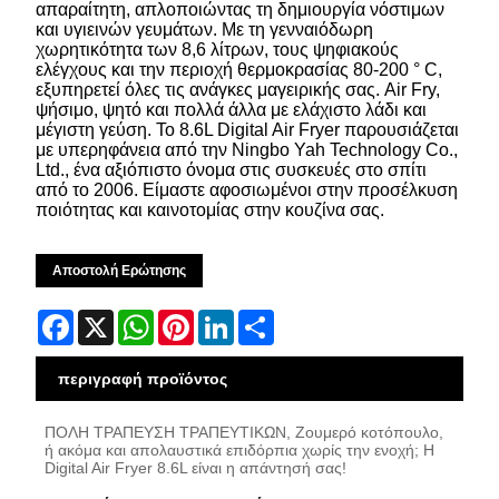
απαραίτητη, απλοποιώντας τη δημιουργία νόστιμων
και υγιεινών γευμάτων. Με τη γενναιόδωρη
χωρητικότητα των 8,6 λίτρων, τους ψηφιακούς
ελέγχους και την περιοχή θερμοκρασίας 80-200 ° C,
εξυπηρετεί όλες τις ανάγκες μαγειρικής σας. Air Fry,
ψήσιμο, ψητό και πολλά άλλα με ελάχιστο λάδι και
μέγιστη γεύση. Το 8.6L Digital Air Fryer παρουσιάζεται
με υπερηφάνεια από την Ningbo Yah Technology Co.,
Ltd., ένα αξιόπιστο όνομα στις συσκευές στο σπίτι
από το 2006. Είμαστε αφοσιωμένοι στην προσέλκυση
ποιότητας και καινοτομίας στην κουζίνα σας.
Αποστολή Ερώτησης
Facebook
X
WhatsApp
Pinterest
LinkedIn
Share
περιγραφή προϊόντος
ΠΟΛΗ ΤΡΑΠΕΥΣΗ ΤΡΑΠΕΥΤΙΚΩΝ, Ζουμερό κοτόπουλο,
ή ακόμα και απολαυστικά επιδόρπια χωρίς την ενοχή; Η
Digital Air Fryer 8.6L είναι η απάντησή σας!