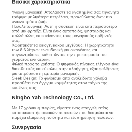
Βασικά χαρακτηριστικά
Υγιεινή μαγειρική: Απολαύστε τα αγαπημένα σας τηγανητά
τρόφιμα με λιγότερα πετρέλαιο, προωθώντας έναν πιο
υγιεινό τρόπο ζωής.
Πολυλειτουργική: Αυτή η συσκευή είναι κάτι περισσότερο
από μια φριτέζα. Είναι ένας αρτοποιός, ψησταριάς και
πολλά άλλα, επεκτείνοντας τους μαγειρικούς ορίζοντές
σας.
Χωρητικότητα οικογενειακού μεγέθους: Η χωρητικότητα
των 8,6 λίτρων είναι ιδανική για οικογένειες και
συγκεντρώσεις, καθιστώντας την προετοιμασία του
γεύματος ένα αεράκι.
Φιλικό προς το χρήστη: Ο ψηφιακός πίνακας ελέγχου είναι
διαισθητικός και εύκολος στην πλοήγηση, εξασφαλίζοντας
μια απρόσκοπτη εμπειρία μαγειρικής.
Sleek Design: Το φινίρισμα από ανοξείδωτο χάλυβα
προσθέτει ένα άγγιγμα κομψότητας στον πάγκο της
κουζίνας σας.
Ningbo Yah Technology Co., Ltd.
Με 17 χρόνια εμπειρίας, είμαστε ένας επαγγελματίας
κατασκευαστής οικιακών συσκευών που δεσμεύεται να
παρέχει εξαιρετική ποιότητα και εξυπηρέτηση πελατών.
Συνεργασία