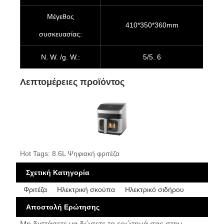
Μέγεθος
410*350*360mm
συσκευασίας:
Ν. W. /g. W.:
5/5. 6
Λεπτομέρειες προϊόντος
Hot Tags: 8.6L Ψηφιακή φριτέζα
Σχετική Κατηγορία
Φριτέζα
Ηλεκτρική σκούπα
Ηλεκτρικό σιδήρου
Αποστολή Ερώτησης