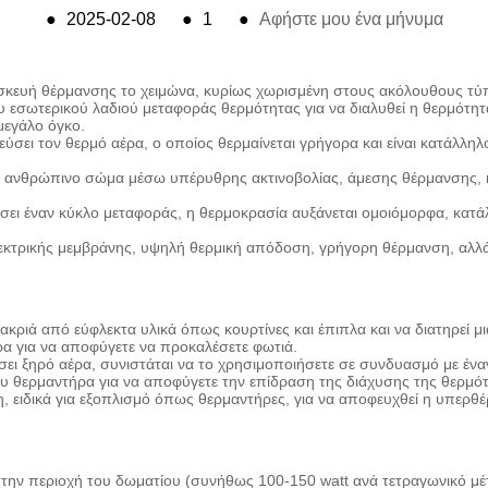
●
2025-02-08
●
1
●
Αφήστε μου ένα μήνυμα
σκευή θέρμανσης το χειμώνα, κυρίως χωρισμένη στους ακόλουθους τύ
 εσωτερικού λαδιού μεταφοράς θερμότητας για να διαλυθεί η θερμότητα,
μεγάλο όγκο.
ξεύσει τον θερμό αέρα, ο οποίος θερμαίνεται γρήγορα και είναι κατάλλη
το ανθρώπινο σώμα μέσω υπέρυθρης ακτινοβολίας, άμεσης θέρμανσης, 
ίσει έναν κύκλο μεταφοράς, η θερμοκρασία αυξάνεται ομοιόμορφα, κατ
κτρικής μεμβράνης, υψηλή θερμική απόδοση, γρήγορη θέρμανση, αλλά 
κριά από εύφλεκτα υλικά όπως κουρτίνες και έπιπλα και να διατηρεί 
α για να αποφύγετε να προκαλέσετε φωτιά.
ι ξηρό αέρα, συνιστάται να το χρησιμοποιήσετε σε συνδυασμό με ένα
ου θερμαντήρα για να αποφύγετε την επίδραση της διάχυσης της θερμό
 ειδικά για εξοπλισμό όπως θερμαντήρες, για να αποφευχθεί η υπερθ
στην περιοχή του δωματίου (συνήθως 100-150 watt ανά τετραγωνικό μέ