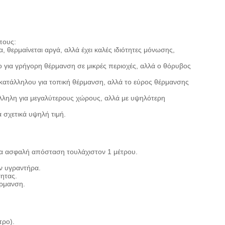
πους:
 θερμαίνεται αργά, αλλά έχει καλές ιδιότητες μόνωσης,
λο για γρήγορη θέρμανση σε μικρές περιοχές, αλλά ο θόρυβος
κατάλληλου για τοπική θέρμανση, αλλά το εύρος θέρμανσης
άλληλη για μεγαλύτερους χώρους, αλλά με υψηλότερη
σχετικά υψηλή τιμή.
μια ασφαλή απόσταση τουλάχιστον 1 μέτρου.
ν υγραντήρα.
τητας.
έρμανση.
τρο).