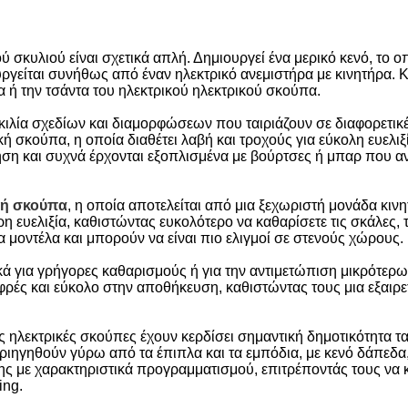
ύ σκυλιού είναι σχετικά απλή. Δημιουργεί ένα μερικό κενό, το
γείται συνήθως από έναν ηλεκτρικό ανεμιστήρα με κινητήρα. Κ
 ή την τσάντα του ηλεκτρικού ηλεκτρικού σκούπα.
ικιλία σχεδίων και διαμορφώσεων που ταιριάζουν σε διαφορετι
ή σκούπα, η οποία διαθέτει λαβή και τροχούς για εύκολη ευελιξία
ση και συχνά έρχονται εξοπλισμένα με βούρτσες ή μπαρ που αν
κή σκούπα
, η οποία αποτελείται από μια ξεχωριστή μονάδα κι
 ευελιξία, καθιστώντας ευκολότερο να καθαρίσετε τις σκάλες, τ
 μοντέλα και μπορούν να είναι πιο ελιγμοί σε στενούς χώρους.
δικά για γρήγορες καθαρισμούς ή για την αντιμετώπιση μικρό
αφρές και εύκολο στην αποθήκευση, καθιστώντας τους μια εξαιρ
 ηλεκτρικές σκούπες έχουν κερδίσει σημαντική δημοτικότητα τα
ιηγηθούν γύρω από τα έπιπλα και τα εμπόδια, με κενό δάπεδα, 
σης με χαρακτηριστικά προγραμματισμού, επιτρέποντάς τους ν
ing.