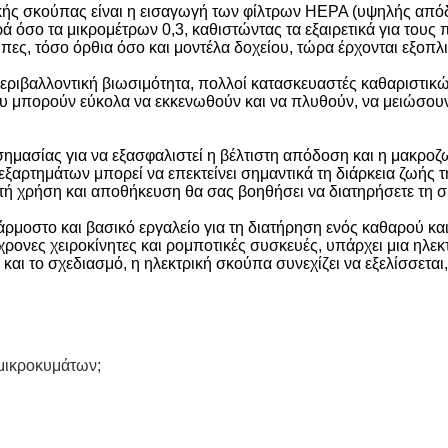
ρικής σκούπας είναι η εισαγωγή των φίλτρων HEPA (υψηλής απόδ
 όσο τα μικρομέτρων 0,3, καθιστώντας τα εξαιρετικά για τους 
ες, τόσο όρθια όσο και μοντέλα δοχείου, τώρα έρχονται εξοπλ
 περιβαλλοντική βιωσιμότητα, πολλοί κατασκευαστές καθαριστι
υ μπορούν εύκολα να εκκενωθούν και να πλυθούν, να μειώσουν
σημασίας για να εξασφαλιστεί η βέλτιστη απόδοση και η μακροζ
εξαρτημάτων μπορεί να επεκτείνει σημαντικά τη διάρκεια ζωής 
τή χρήση και αποθήκευση θα σας βοηθήσει να διατηρήσετε τη 
άρμοστο και βασικό εργαλείο για τη διατήρηση ενός καθαρού κα
ρονες χειροκίνητες και ρομποτικές συσκευές, υπάρχει μια ηλεκ
α και το σχεδιασμό, η ηλεκτρική σκούπα συνεχίζει να εξελίσσετα
 μικροκυμάτων;