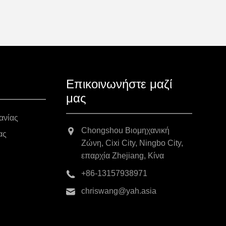
Επικοινωνήστε μαζί
μας
ανίας
Chongshou Βιομηχανική
ας
Ζώνη, Cixi City, Ningbo City,
επαρχία Zhejiang, Κίνα
+86-13157938971
chriswang@yah.asia