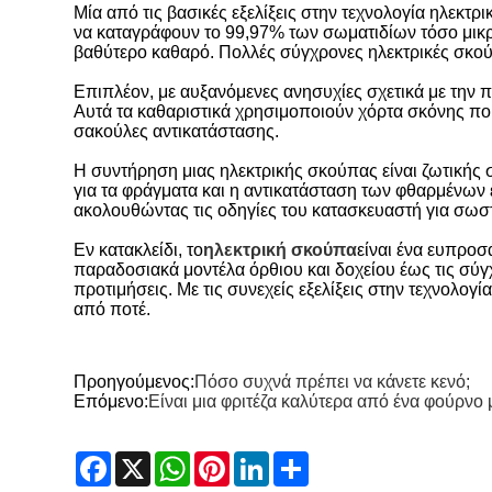
Μία από τις βασικές εξελίξεις στην τεχνολογία ηλεκτ
να καταγράφουν το 99,97% των σωματιδίων τόσο μικρά
βαθύτερο καθαρό. Πολλές σύγχρονες ηλεκτρικές σκούπ
Επιπλέον, με αυξανόμενες ανησυχίες σχετικά με την
Αυτά τα καθαριστικά χρησιμοποιούν χόρτα σκόνης πο
σακούλες αντικατάστασης.
Η συντήρηση μιας ηλεκτρικής σκούπας είναι ζωτικής 
για τα φράγματα και η αντικατάσταση των φθαρμένων 
ακολουθώντας τις οδηγίες του κατασκευαστή για σωσ
Εν κατακλείδι, το
ηλεκτρική σκούπα
είναι ένα ευπροσ
παραδοσιακά μοντέλα όρθιου και δοχείου έως τις σύγχ
προτιμήσεις. Με τις συνεχείς εξελίξεις στην τεχνολογί
από ποτέ.
Προηγούμενος:
Πόσο συχνά πρέπει να κάνετε κενό;
Επόμενο:
Είναι μια φριτέζα καλύτερα από ένα φούρνο
Facebook
X
WhatsApp
Pinterest
LinkedIn
Share