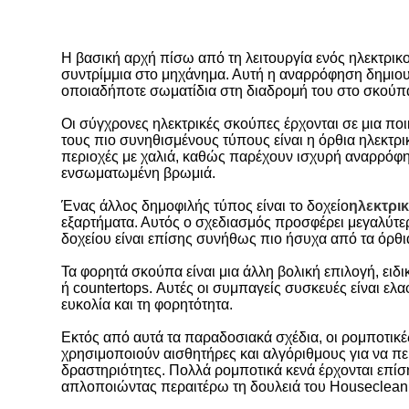
Η βασική αρχή πίσω από τη λειτουργία ενός ηλεκτρικο
συντρίμμια στο μηχάνημα. Αυτή η αναρρόφηση δημιουρ
οποιαδήποτε σωματίδια στη διαδρομή του στο σκούπα
Οι σύγχρονες ηλεκτρικές σκούπες έρχονται σε μια πο
τους πιο συνηθισμένους τύπους είναι η όρθια ηλεκτρικ
περιοχές με χαλιά, καθώς παρέχουν ισχυρή αναρρόφη
ενσωματωμένη βρωμιά.
Ένας άλλος δημοφιλής τύπος είναι το δοχείο
ηλεκτρι
εξαρτήματα. Αυτός ο σχεδιασμός προσφέρει μεγαλύτερη
δοχείου είναι επίσης συνήθως πιο ήσυχα από τα όρθια
Τα φορητά σκούπα είναι μια άλλη βολική επιλογή, ει
ή countertops. Αυτές οι συμπαγείς συσκευές είναι ελ
ευκολία και τη φορητότητα.
Εκτός από αυτά τα παραδοσιακά σχέδια, οι ρομποτικές
χρησιμοποιούν αισθητήρες και αλγόριθμους για να περ
δραστηριότητες. Πολλά ρομποτικά κενά έρχονται επί
απλοποιώντας περαιτέρω τη δουλειά του Houseclean